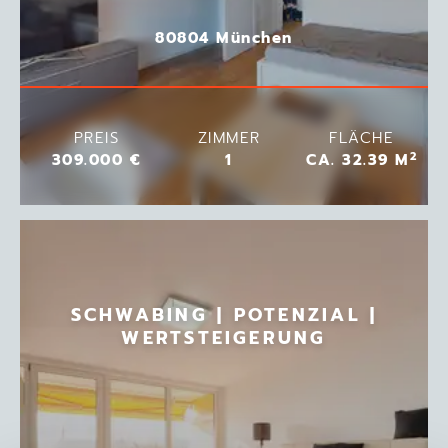
80804 München
PREIS
ZIMMER
FLÄCHE
2
309.000 €
1
CA. 32.39 M
SCHWABING | POTENZIAL |
WERTSTEIGERUNG