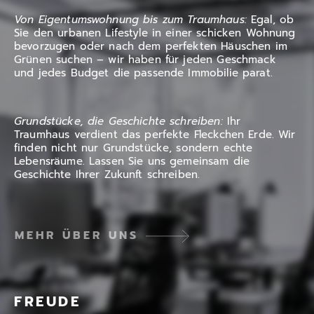
Von Eigentumswohnung bis zum Traumhaus:
Egal, ob
Sie den urbanen Lifestyle in einer schicken Wohnung
bevorzugen oder nach dem perfekten Häuschen im
Grünen suchen – wir haben für jeden Geschmack
und jedes Budget die passende Immobilie parat.
Grundstücke, die Geschichte schreiben:
Ihr
Traumhaus verdient das perfekte Fleckchen Erde. Wir
finden nicht nur Grundstücke, sondern echte
Lebensräume. Lassen Sie uns gemeinsam die
Geschichte Ihrer Zukunft schreiben.
MEHR ÜBER UNS
FREUDE