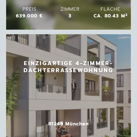
PREIS
ZIMMER
FLÄCHE
2
639.000 €
3
CA. 80.43 M
EINZIGARTIGE 4-ZIMMER-
DACHTERRASSEWOHNUNG
81249 München