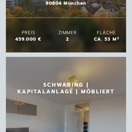
80804 München
PREIS
ZIMMER
FLÄCHE
2
459.000 €
2
CA. 53 M
SCHWABING |
KAPITALANLAGE | MÖBLIERT