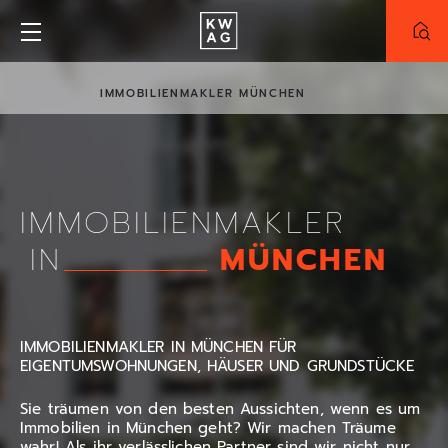
IMMOBILIENMAKLER MÜNCHEN
NEUBAU
BESTAND
PROJEKT
IMMOBILIENMAKLER
Alle Projekte
Truderinger-Morgen
MÜNCHEN
IN
Meinraum München-West
ZIMMER
IMMOBILIENMAKLER IN MÜNCHEN FÜR
EIGENTUMSWOHNUNGEN, HÄUSER UND GRUNDSTÜCKE
FLÄCHE
Sie träumen von den besten Aussichten, wenn es um
Immobilien in München geht? Wir machen Träume
KAUFPREIS
wahr! Als ihr verlässlichen Partner sind wir nicht nur