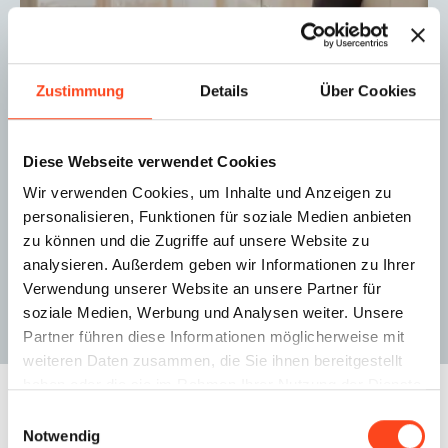
80804 München
Zustimmung
Details
Über Cookies
Diese Webseite verwendet Cookies
PREIS
ZIMMER
FLÄCHE
2
279.000 €
1
CA. 32.39 M
Wir verwenden Cookies, um Inhalte und Anzeigen zu
personalisieren, Funktionen für soziale Medien anbieten
zu können und die Zugriffe auf unsere Website zu
ALLE IMMOBILIEN
analysieren. Außerdem geben wir Informationen zu Ihrer
Verwendung unserer Website an unsere Partner für
soziale Medien, Werbung und Analysen weiter. Unsere
Partner führen diese Informationen möglicherweise mit
weiteren Daten zusammen, die Sie ihnen bereitgestellt
haben oder die sie im Rahmen Ihrer Nutzung der Dienste
gesammelt haben.
Einwilligungsauswahl
Notwendig