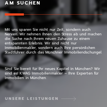
AM SUCHEN
Mit uns sparen Sie nicht nur Zeit, sondern auch
Nerven. Wir nehmen Ihnen den Stress ab und machen
die Suche nach Ihrem neuen Zuhause zu einem
entspannten Erlebnis. Wir sind nicht nur
Immobilienmakler, sondern auch Ihre persönlichen
Stadtführer durch das Münchner Immobiliendschungel.
Sind Sie bereit für Ihr neues Kapitel in München? Wir
sind es! KWAG Immobilienmakler – Ihre Experten für
Immobilien in München.
UNSERE LEISTUNGEN