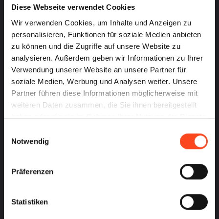
Baugenehmigung
Diese Webseite verwendet Cookies
Baugrundstück
Wir verwenden Cookies, um Inhalte und Anzeigen zu
Bauland
Baulast
personalisieren, Funktionen für soziale Medien anbieten
Baulastenverzeichnis
zu können und die Zugriffe auf unsere Website zu
Baureifes Land
analysieren. Außerdem geben wir Informationen zu Ihrer
Bauvoranfrage
Bauvorlagen
Verwendung unserer Website an unsere Partner für
Bebauungsplan
soziale Medien, Werbung und Analysen weiter. Unsere
BEG
Partner führen diese Informationen möglicherweise mit
Beleihung und Beleihungswert
weiteren Daten zusammen, die Sie ihnen bereitgestellt
Beleihungsgrenze
Berg am Laim
haben oder die sie im Rahmen Ihrer Nutzung der Dienste
Besitz
gesammelt haben.
Einwilligungsauswahl
Betriebskosten
Notwendig
Bewertungsfaktor
Bieterverfahren
Bodenrichtwert
Präferenzen
Bungalow
Statistiken
C