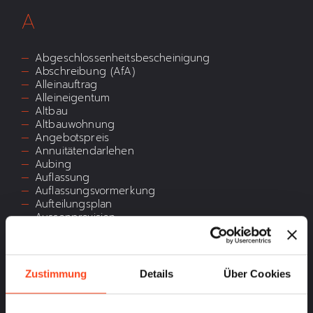
A
ANZEIGEN
Abgeschlossenheitsbescheinigung
Abschreibung (AfA)
Alleinauftrag
Alleineigentum
Altbau
Altbauwohnung
Angebotspreis
Annuitätendarlehen
Aubing
Auflassung
Auflassungsvormerkung
Aufteilungsplan
Aussenprovision
B
Zustimmung
Details
Über Cookies
Bauerwartungsland