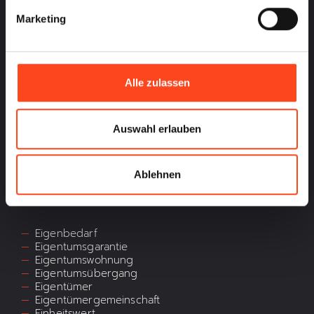
Marketing
Courtage
D
Alle zulassen
Denkmalschutz
Dienstbarkeit
Auswahl erlauben
Dingliches Recht
Ablehnen
E
Eigenbedarf
Eigentumsgarantie
Eigentumswohnung
Eigentumsübergang
Eigentümer
Eigentümergemeinschaft
Einheitswert