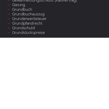
Gewährleistungsschluss (Kaufvertrag)
Giesing
Grundbuch
Grundbuchauszug
Grunderwerbsteuer
Grundpfandrecht
Grundschuld
Grundstückspreise
H
Hauspreise
Herstellungskosten
I
Immobilienbesichtigung
Immobilienmakler-Aufgaben