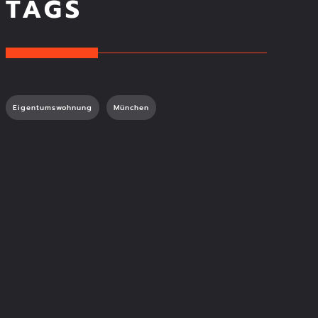
TAGS
Eigentumswohnung
KAUFPREIS
München
ERGEBNISSE
ANZEIGEN