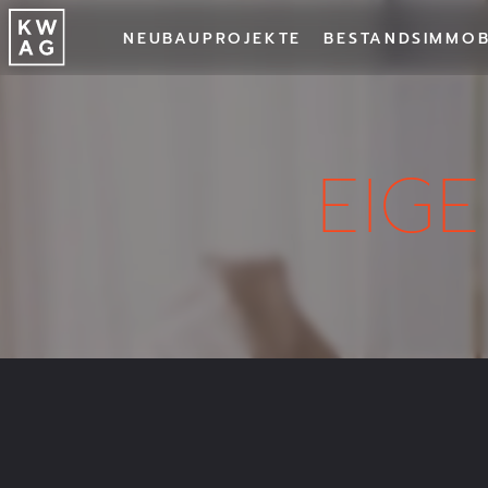
NEUBAUPROJEKTE
BESTANDSIMMOB
NEUBAU
BESTA
EIG
PROJEKT
Alle Projekte
Trud
ZIMMER