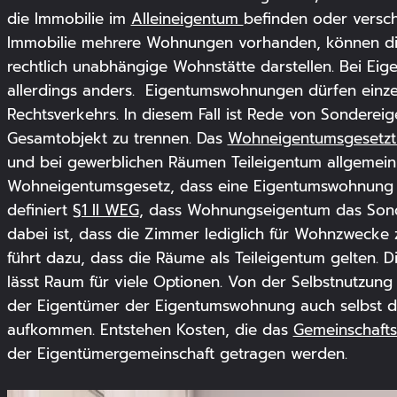
die Immobilie im
Alleineigentum
befinden oder versch
Immobilie mehrere Wohnungen vorhanden, können diese
rechtlich unabhängige Wohnstätte darstellen. Bei Ei
allerdings anders. Eigentumswohnungen dürfen einze
Rechtsverkehrs. In diesem Fall ist Rede von Sonderei
Gesamtobjekt zu trennen. Das
Wohneigentumsgesetz
und bei gewerblichen Räumen Teileigentum allgemein 
Wohneigentumsgesetz, dass eine Eigentumswohnung a
definiert
§1 II WEG
, dass Wohnungseigentum das Sond
dabei ist, dass die Zimmer lediglich für Wohnzwecke 
führt dazu, dass die Räume als Teileigentum gelten. 
lässt Raum für viele Optionen. Von der Selbstnutzung b
der Eigentümer der Eigentumswohnung auch selbst di
aufkommen. Entstehen Kosten, die das
Gemeinschaft
der Eigentümergemeinschaft getragen werden.