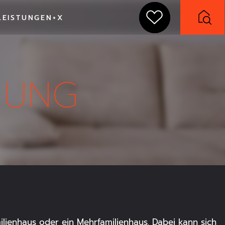
LEISTUNGEN+X
Filter zurücksetzen x
Neubauprojekt
NUNG
Bestand
n-West
milienhaus oder ein Mehrfamilienhaus. Dabei kann sich