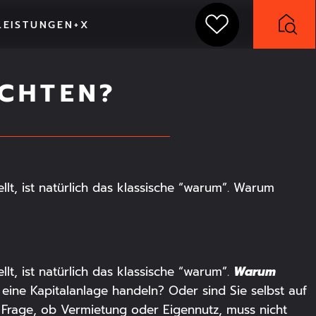
LEISTUNGEN+X
Filter zurücksetzen x
Neubauprojekt
ACHTEN?
Bestand
ellt, ist natürlich das klassische “warum”. Warum
n-West
Warum
llt, ist natürlich das klassische “warum”.
ine Kapitalanlage handeln? Oder sind Sie selbst auf
Frage, ob Vermietung oder Eigennutz, muss nicht