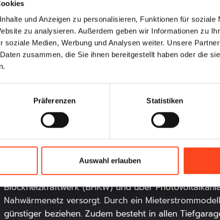
Beim Kauf einer Immobilie gilt es, sich bewusst zu w
Cookies
Altbauwohnungen
kann.
sind auf dem Münchner Wohn
nhalte und Anzeigen zu personalisieren, Funktionen für soziale
einen oft unterschätzten Betriebsaufwand, der mit h
Website zu analysieren. Außerdem geben wir Informationen zu I
verbunden ist. Wo Ästheten und Hobbyhandwerker ihr
r soziale Medien, Werbung und Analysen weiter. Unsere Partner
oft der Stressfaktor. Im Gegensatz dazu macht eine
N
 Daten zusammen, die Sie ihnen bereitgestellt haben oder die s
Wahrscheinlichkeit erstmal weniger Arbeit. Hier funkti
n.
Bauweise fallen meist geringere Betriebskosten an. Z
Kernsanierung nötig sein. Wer sich gern zurücklehnt 
Präferenzen
Statistiken
dem Kauf einer Neubauimmobilie also bestens berate
Die Investition in Neubauimmobilien lohnt sich zudem
Nachhaltigkeit
des Aspekts der
. Nicht nur sparen Si
Betrag an Instandhaltungskosten ein. Zusätzlich gib
Auswahl erlauben
raum
das Mieterstrommodell bei
mein
München West
Blockheizkraftwerk (BHKW) und über Photovoltaikanla
Nahwärmenetz versorgt. Durch ein Mieterstrommodel
günstiger beziehen. Zudem besteht in allen Tiefgarage