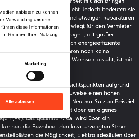
erden, dass Eigentum auch Arbeit mit sich bringen
ungsmarkt besonders beliebt. Jedoch bedeuten sie
 Medien anbieten zu können
ohen Kosten für Strom, Gas und etwaigen Reparaturen
hrer Verwendung unserer
e helle Freude haben, überwiegt für den Vermieter
 führen diese Informationen
eubauwohnung
, sobald bezogen, mit großer
ie im Rahmen Ihrer Nutzung
oniert alles einwandfrei, durch energieeffiziente
udem wird selbst in zehn Jahren noch keine
und seiner Wertanlage beim Wachsen zusieht, ist mit
Marketing
n.
 auch unter langfristigen Gesichtspunkten aufgrund
e durch energieeffiziente Bauweise einen hohen
t es innovative Maßnahmen im Neubau. So zum Beispiel
Alle zulassen
. Das Neubauprojekt verfügt über ein eigenes
gen (PV). Das gesamte Areal wird über ein
l können die Bewohner den lokal erzeugten Strom
nstellplätzen die Möglichkeit, Elektroladesäulen über