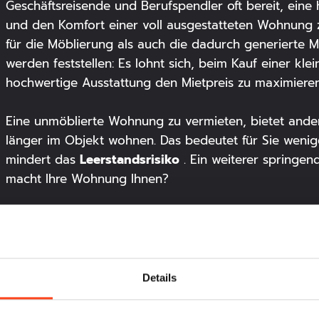
Geschäftsreisende und Berufspendler oft bereit, eine h
und den Komfort einer voll ausgestatteten Wohnung zu 
für die Möblierung als auch die dadurch generierte Mie
werden feststellen: Es lohnt sich, beim Kauf einer kle
hochwertige Ausstattung den Mietpreis zu maximieren
Eine unmöblierte Wohnung zu vermieten, bietet anders
länger im Objekt wohnen. Das bedeutet für Sie weni
Leerstandsrisiko
mindert das
. Ein weiterer springen
macht Ihre Wohnung Ihnen?
Ob möbliert vermieten oder unmöbliert: Die KW Cons
umfangreichen Service. Angefangen bei der verlässlic
Vermietungsservice. Das macht Vermieten einfach und 
Details
Immobilienkauf: Altbau oder Neubau?