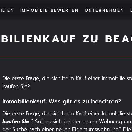
ILIEN
IMMOBILIE BEWERTEN
UNTERNEHMEN
ND
OBILIENKAUF ZU BE
Die erste Frage, die sich beim Kauf einer Immobilie st
kaufen Sie?
eringer-Morgen
Meinraum Münche
Immobilienkauf: Was gilt es zu beachten?
Die erste Frage, die sich beim Kauf einer Immobilie ste
kaufen Sie
?
Soll es sich bei der neuen Wohnung um e
der Suche nach einer neuen Eigentumswohnung? Die 
FLÄCHE