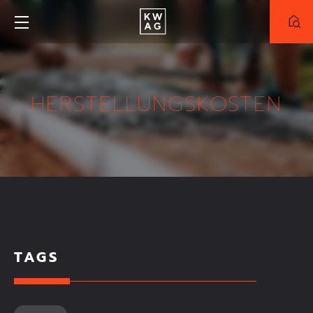
NEUBAU
BESTAND
HERSTELLUNGSKOSTEN
PROJEKT
Alle Projekte
Truderinger-Morgen
Meinraum München-West
ZIMMER
TAGS
FLÄCHE
KAUFPREIS