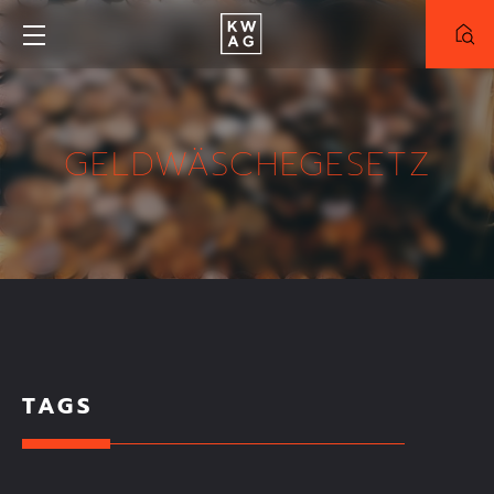
NEUBAU
BESTAND
GELDWÄSCHEGESETZ
PROJEKT
Alle Projekte
Truderinger-Morgen
Meinraum München-West
ZIMMER
TAGS
FLÄCHE
KAUFPREIS