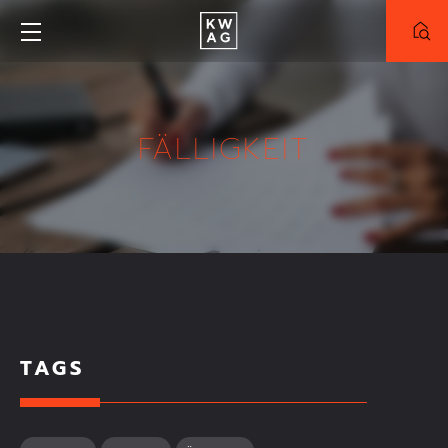
NEUBAU
BESTAND
FÄLLIGKEIT
PROJEKT
Alle Projekte
Truderinger-Morgen
Meinraum München-West
ZIMMER
TAGS
FLÄCHE
KAUFPREIS