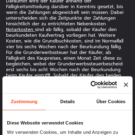
Daraufhin wird der Käufer anhand der
Fälligkeitsmitteilung darüber in Kenntnis gesetzt, bis
wann die Zahlungen abgewickelt sein müssen. Dabei
unterscheiden sich die Zeitpunkte der Zahlungen
hinsichtlich der zu entrichteten Nebenkosten.
Notarkosten
sind ab fällig, sobald der Käufer den
beurkundeten Kaufvertrag vorliegen hat. Weitere
Kosten, wie die Grundbuchkosten, sind im Normalfall
vier bis sechs Wochen nach der Beurkundung fällig.
Für die Grunderwerbssteuer hat der Käufer, ab
Fälligkeit des Kaupreises, einen Monat Zeit diese zu
begleichen, wobei der Grunderwerbssteuerbescheid
erst sechs bis acht Wochen nach der Beurkundung
beim Käufer eintrifft. Sobald der Käufer den beiden
Zahlungen nachgekommen ist, veranlasst der
Notar
sowohl die Eigentumsumschreibung als auch die
Löschung der vorangegangenen Grundschuld. Der
Käufer ist ab dem Zeitpunkt der Kaufpreiszahlung und
Zustimmung
Details
Über Cookies
Übergabe der Immobilie für diese verantwortlich.
Diese Webseite verwendet Cookies
Wir verwenden Cookies, um Inhalte und Anzeigen zu