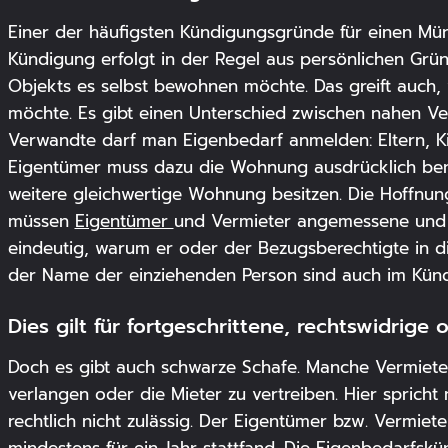
Einer der häufigsten Kündigungsgründe für einen Mün
Kündigung erfolgt in der Regel aus persönlichen Grü
Objekts es selbst bewohnen möchte. Das greift auch, 
möchte. Es gibt einen Unterschied zwischen nahen V
Verwandte darf man Eigenbedarf anmelden: Eltern, Ki
Eigentümer muss dazu die Wohnung ausdrücklich ben
weitere gleichwertige Wohnung besitzen. Die Hoffnung
müssen
Eigentümer
und Vermieter angemessene und n
eindeutig, warum er oder der Bezugsberechtigte in 
der Name der einziehenden Person sind auch im Kün
Dies gilt für fortgeschrittene, rechtswidrig
Doch es gibt auch schwarze Schafe. Manche Vermiete
verlangen oder die Mieter zu vertreiben. Hier spric
rechtlich nicht zulässig. Der Eigentümer bzw. Vermie
mindestens für ein Jahr stattfand. Die
Eigenbedarfsk