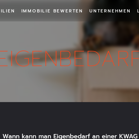
ILIEN
IMMOBILIE BEWERTEN
UNTERNEHMEN
ND
EIGENBEDAR
eringer-Morgen
Meinraum Münche
Wann kann man Eigenbedarf an einer KWAG 
FLÄCHE