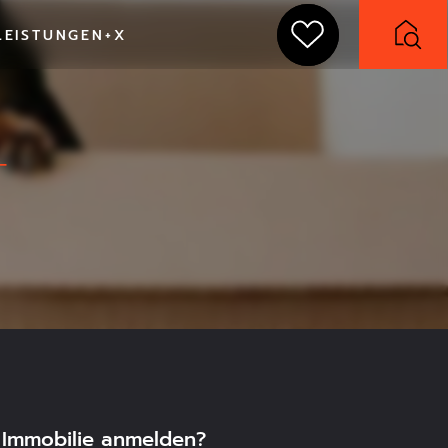
LEISTUNGEN+X
Filter zurücksetzen x
Neubauprojekt
F
Bestand
n-West
Immobilie anmelden?