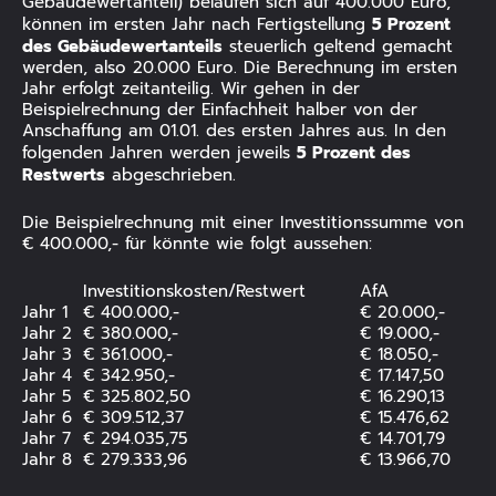
Gebäudewertanteil) belaufen sich auf 400.000 Euro,
5 Prozent
können im ersten Jahr nach Fertigstellung
des Gebäudewertanteils
steuerlich geltend gemacht
werden, also 20.000 Euro. Die Berechnung im ersten
Jahr erfolgt zeitanteilig. Wir gehen in der
Beispielrechnung der Einfachheit halber von der
Anschaffung am 01.01. des ersten Jahres aus. In den
5 Prozent des
folgenden Jahren werden jeweils
Restwerts
abgeschrieben.
Die Beispielrechnung mit einer Investitionssumme von
€ 400.000,- für könnte wie folgt aussehen:
Investitionskosten/Restwert
AfA
Jahr 1
€ 400.000,-
€ 20.000,-
Jahr 2
€ 380.000,-
€ 19.000,-
Jahr 3
€ 361.000,-
€ 18.050,-
Jahr 4
€ 342.950,-
€ 17.147,50
Jahr 5
€ 325.802,50
€ 16.290,13
Jahr 6
€ 309.512,37
€ 15.476,62
Jahr 7
€ 294.035,75
€ 14.701,79
Jahr 8
€ 279.333,96
€ 13.966,70