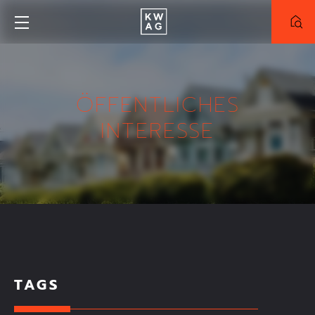
NEUBAU
BESTAND
ÖFFENTLICHES
INTERESSE
PROJEKT
Alle Projekte
Truderinger-Morgen
Meinraum München-West
ZIMMER
FLÄCHE
TAGS
KAUFPREIS