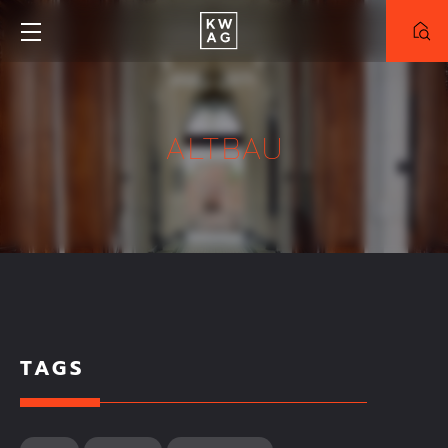
NEUBAU
BESTAND
ALTBAU
PROJEKT
Alle Projekte
Truderinger-Morgen
Meinraum München-West
ZIMMER
TAGS
FLÄCHE
KAUFPREIS