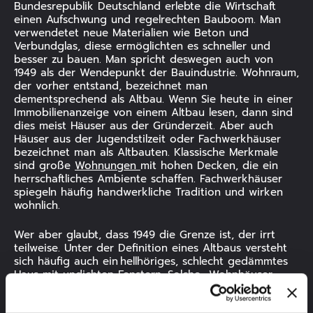
Bundesrepublik Deutschland erlebte die Wirtschaft
einen Aufschwung und regelrechten Bauboom. Man
verwendetet neue Materialien wie Beton und
Verbundglas, diese ermöglichten es schneller und
besser zu bauen. Man spricht deswegen auch von
1949 als der Wendepunkt der Bauindustrie. Wohnraum,
der vorher entstand, bezeichnet man
dementsprechend als Altbau. Wenn Sie heute in einer
Immobilienanzeige von einem Altbau lesen, dann sind
dies meist Häuser aus der Gründerzeit. Aber auch
Häuser aus der Jugendstilzeit oder Fachwerkhäuser
bezeichnet man als Altbauten. Klassische Merkmale
sind große
Wohnungen
mit hohen Decken, die ein
herrschaftliches Ambiente schaffen. Fachwerkhäuser
spiegeln häufig handwerkliche Tradition und wirken
wohnlich.
Wer aber glaubt, dass 1949 die Grenze ist, der irrt
teilweise. Unter der Definition eines Altbaus versteht
sich häufig auch ein hellhöriges, schlecht gedämmtes
Haus mit undichten Fenstern. Solche Wohnhäuser
finden sich auch nach 1949. Nach der ersten Definition
wäre dies ein Neubau mit baulichen Merkmalen und