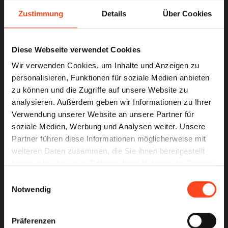
Mängel eines Altbaus. Zusätzlich zu sagen, man lebt in
einem Neubau, obwohl das Haus fünfzig Jahre alt ist,
Zustimmung
Details
Über Cookies
ist auch seltsam. Tatsächlich werden aber zum Beispiel
in Berlin die Häuser, ab 1949 als Neubauten
bezeichnet. Damit zeigt sich, dass es keine eindeutige
Definition für den Begriff Altbau gibt. Wenn Sie Ihre
Diese Webseite verwendet Cookies
Immobilie in München verkaufen möchten, wenden Sie
Wir verwenden Cookies, um Inhalte und Anzeigen zu
sich an die KWAG Immobilien GmbH. Sie ist Ihr
Ansprechpartner in München, wenn es um Immobilien
personalisieren, Funktionen für soziale Medien anbieten
geht.
zu können und die Zugriffe auf unsere Website zu
analysieren. Außerdem geben wir Informationen zu Ihrer
Verwendung unserer Website an unsere Partner für
soziale Medien, Werbung und Analysen weiter. Unsere
Partner führen diese Informationen möglicherweise mit
weiteren Daten zusammen, die Sie ihnen bereitgestellt
haben oder die sie im Rahmen Ihrer Nutzung der Dienste
gesammelt haben.
Einwilligungsauswahl
Notwendig
Präferenzen